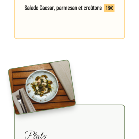
Salade Caesar, parmesan et croûtons
16€
5€
Plats