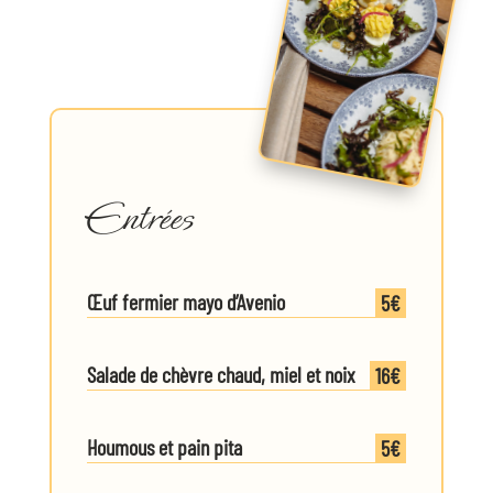
Entrées
Œuf fermier mayo d’Avenio
5€
Salade de chèvre chaud, miel et noix
16€
16€
5€
Houmous et pain pita
4€
5€