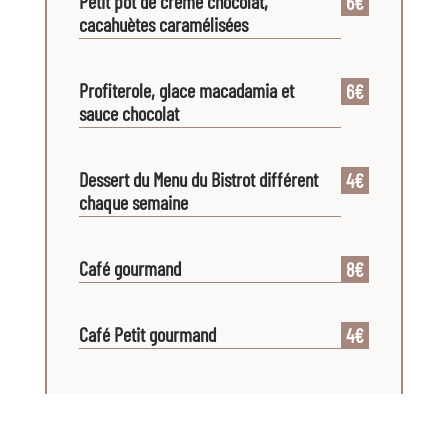
Petit pot de crème chocolat,
6€
cacahuètes caramélisées
Profiterole, glace macadamia et
6€
sauce chocolat
Dessert du Menu du Bistrot différent
4€
chaque semaine
Café gourmand
8€
Café Petit gourmand
4€