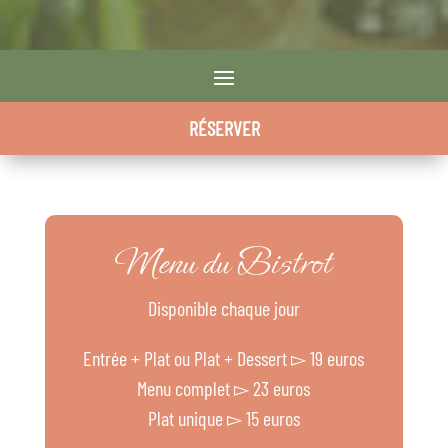
RÉSERVER
Menu du Bistrot
Disponible chaque jour
Entrée + Plat ou Plat + Dessert ▻ 19 euros
Menu complet ▻ 23 euros
Plat unique ▻ 15 euros