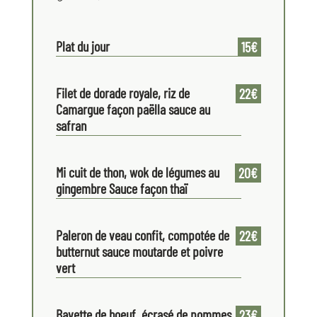
Plat du jour
15€
Filet de dorade royale, riz de
22€
Camargue façon paëlla sauce au
safran
Mi cuit de thon, wok de légumes au
20€
gingembre Sauce façon thaï
Paleron de veau confit, compotée de
22€
butternut sauce moutarde et poivre
vert
Bavette de boeuf, écrasé de pommes
23€