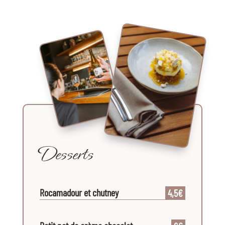
Desserts
Rocamadour et chutney
4,5€